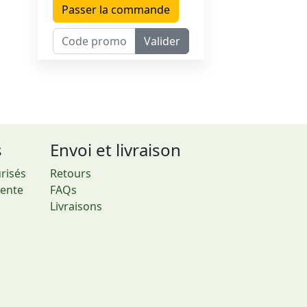
Passer la commande
Valider
s
Envoi et livraison
risés
Retours
vente
FAQs
Livraisons