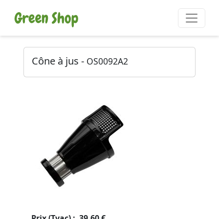
Cône à jus -
OS0092A2
Prix (Tvac) : 39.60 €