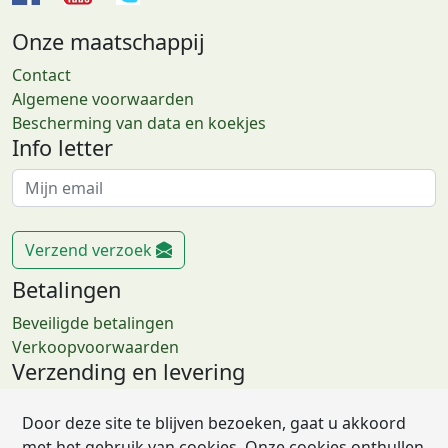
Onze maatschappij
Contact
Algemene voorwaarden
Bescherming van data en koekjes
Info letter
Verzend verzoek
Betalingen
Beveiligde betalingen
Verkoopvoorwaarden
Verzending en levering
Retourzendingen
Door deze site te blijven bezoeken, gaat u akkoord
FAQs
met het gebruik van cookies. Onze cookies onthullen